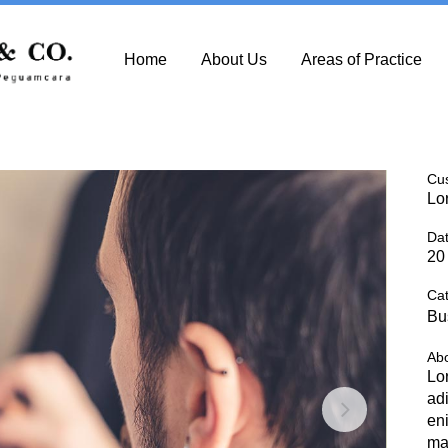
Home
About Us
Areas of Practice
Cu
Lo
Da
20
Ca
Bu
Abo
Lo
ad
en
ma