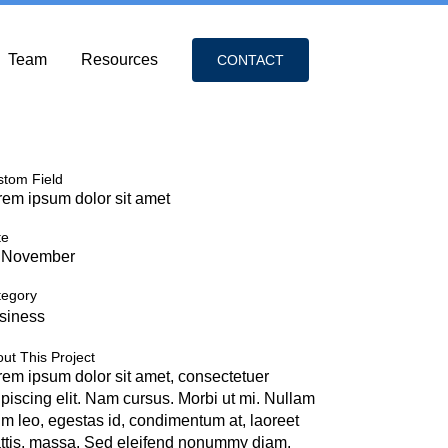
Team
Resources
CONTACT
stom Field
rem ipsum dolor sit amet
te
 November
tegory
siness
ut This Project
rem ipsum dolor sit amet, consectetuer
ipiscing elit. Nam cursus. Morbi ut mi. Nullam
im leo, egestas id, condimentum at, laoreet
ttis, massa. Sed eleifend nonummy diam.